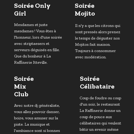
Soirée Only
Soirée
Girl
Mojito
Mesdames et juste
Il n'y a que les citrons qui
mesdames ! Vous êtes à
sont pressés alors prenez
l'honneur, lors d'une soirée
le temps de déguster nos
avec striptaesers et
Mojitos fait maison.
serveurs déguisés en fille.
Toujours à consommer
Que du bonheur à La
avec modération.
Raffinerie Itteville.
Soirée
Soirée
Mix
Célibataire
Club
Coup de foudre ou coup
d'un soir, le restaurant
Avec notre dj généraliste,
La Raffinerie donne un
vous allez pouvoir danser,
coup de pouce aux
boire, vous amuser sur la
célibataires qui veulent
piste. La musique et
bâtir un avenir même
l'ambiance sont si bonnes