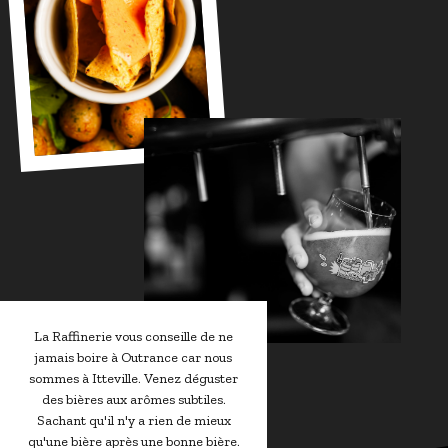
La Raffinerie vous conseille de ne
jamais boire à Outrance car nous
sommes à Itteville. Venez déguster
des bières aux arômes subtiles.
Sachant qu'il n'y a rien de mieux
qu'une bière après une bonne bière.