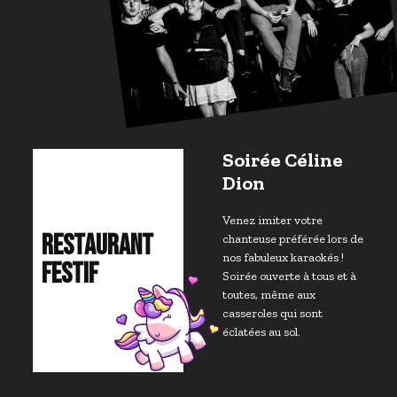
Soirée Céline
Dion
Venez imiter votre
RESTAURANT
chanteuse préférée lors de
nos fabuleux karaokés !
FESTIF
Soirée ouverte à tous et à
toutes, même aux
casseroles qui sont
éclatées au sol.